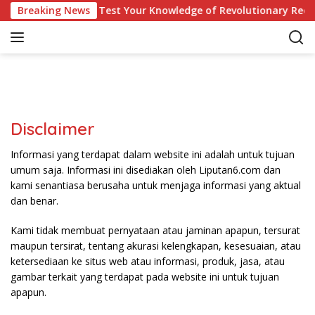
S
ican Culture Quiz: Test Your Knowledge of Revolutionary Recip
Breaking News
k
i
p
t
o
c
o
Disclaimer
n
t
Informasi yang terdapat dalam website ini adalah untuk tujuan
e
umum saja. Informasi ini disediakan oleh Liputan6.com dan
n
kami senantiasa berusaha untuk menjaga informasi yang aktual
t
dan benar.
Kami tidak membuat pernyataan atau jaminan apapun, tersurat
maupun tersirat, tentang akurasi kelengkapan, kesesuaian, atau
ketersediaan ke situs web atau informasi, produk, jasa, atau
gambar terkait yang terdapat pada website ini untuk tujuan
apapun.